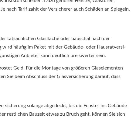
 Kunststoffscheiben. Dazu gehören Fenster, Glastüren,
e nach Tarif zahlt der Versicherer auch Schäden an Spiegeln,
 der tatsächlichen Glasfläche oder pauschal nach der
ird häufig im Paket mit der Gebäude- oder Haus­rat­ver­si­
günstigen Anbieter kann deutlich preiswerter sein.
kostet Geld. Für die Montage von größeren Glaselementen
hten Sie beim Abschluss der Glasversicherung darauf, dass
ersicherung solange abgedeckt, bis die Fenster ins Gebäude
er restlichen Bauzeit etwas zu Bruch geht, können Sie sich