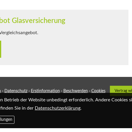
bot Glasversicherung
 Vergleichsangebot.
·
·
·
·
m
Datenschutz
Erstinformation
Beschwerden
Cookies
Vertrag w
en Betrieb der Website unbedingt erforderlich. Andere Cookies 
finden Sie in der
Datenschutzerklärung
.
llungen