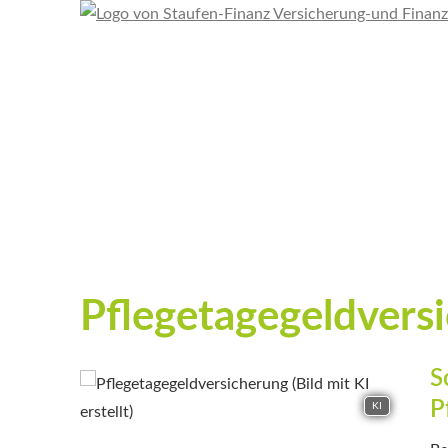
Pflegetagegeldvers
S
P
KI